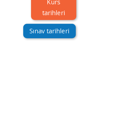
Kurs
tarihleri
Sınav tarihleri
Almanca kursumuz B2 seviyesi, dil becerilerini
ileri bir seviyeye taşımak isteyen öğrenciler
için idealdir. Bu kursta dinleme, konuşma,
okuma ve yazma becerilerinizi derinleştirecek,
karmaşık metinleri anlamayı ve ayrıntılı
konuşmalar yapmayı öğreneceksiniz. Zorlu
alıştırmalar ve tartışmalarla kelime dağarcığınızı
genişletecek ve dilbilgisi becerilerinizi
geliştireceksiniz. Deneyimli öğretmenler, ister