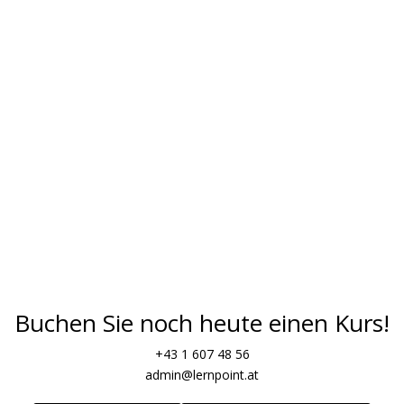
von ÖIF und bis 150€ Wiener
Sprachgutscheine einlösen lassen.
Buchen Sie noch heute einen Kurs!
+43 1 607 48 56
admin@lernpoint.at